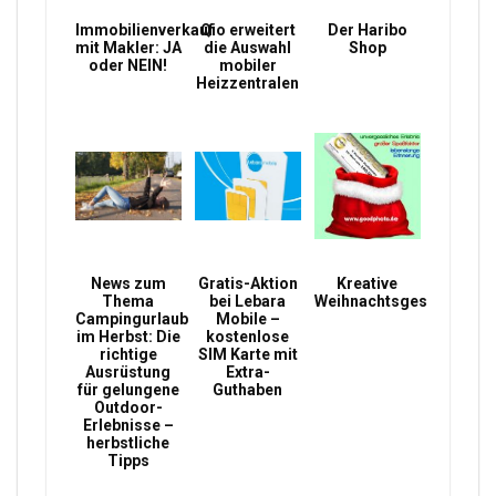
Immobilienverkauf
Qio erweitert
Der Haribo
mit Makler: JA
die Auswahl
Shop
oder NEIN!
mobiler
Heizzentralen
News zum
Gratis-Aktion
Kreative
Thema
bei Lebara
Weihnachtsgeschenke
Campingurlaub
Mobile –
im Herbst: Die
kostenlose
richtige
SIM Karte mit
Ausrüstung
Extra-
für gelungene
Guthaben
Outdoor-
Erlebnisse –
herbstliche
Tipps