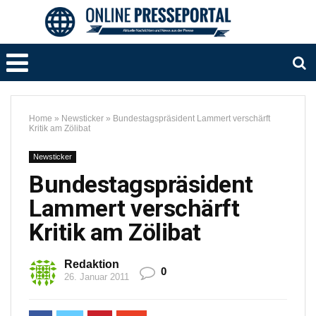
Home
»
Newsticker
»
Bundestagspräsident Lammert verschärft
Kritik am Zölibat
Newsticker
Bundestagspräsident
Lammert verschärft
Kritik am Zölibat
Redaktion
0
26. Januar 2011