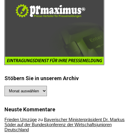
Stöbern Sie in unserem Archiv
Stöbern
Sie
in
unserem
Archiv
Neuste Kommentare
Frieden Umzüge
zu
Bayerischer Ministerpräsident Dr. Markus
Söder auf der Bundeskonferenz der Wirtschaftsjunioren
Deutschland