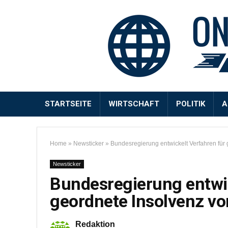
STARTSEITE
WIRTSCHAFT
POLITIK
A
Home
»
Newsticker
»
Bundesregierung entwickelt Verfahren für
Newsticker
Bundesregierung entwic
geordnete Insolvenz vo
Redaktion