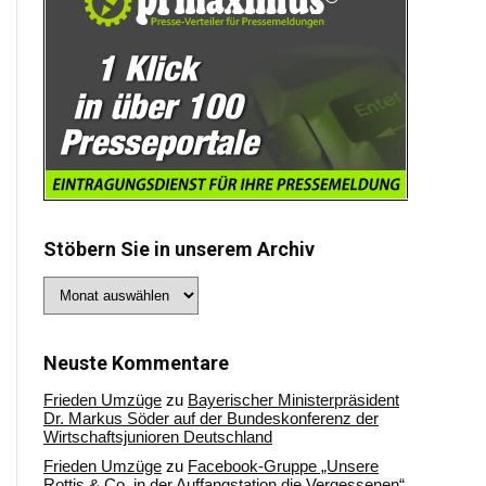
Stöbern Sie in unserem Archiv
Stöbern
Sie
in
unserem
Archiv
Neuste Kommentare
Frieden Umzüge
zu
Bayerischer Ministerpräsident
Dr. Markus Söder auf der Bundeskonferenz der
Wirtschaftsjunioren Deutschland
Frieden Umzüge
zu
Facebook-Gruppe „Unsere
Rottis & Co, in der Auffangstation die Vergessenen“