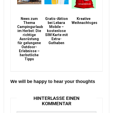
News zum
Gratis-Aktion
Kreative
Thema
bei Lebara
Weihnachtsgeschenke
Campingurlaub
Mobile –
im Herbst: Die
kostenlose
richtige
SIM Karte mit
Ausrüstung
Extra-
für gelungene
Guthaben
Outdoor-
Erlebnisse –
herbstliche
Tipps
We will be happy to hear your thoughts
HINTERLASSE EINEN
KOMMENTAR