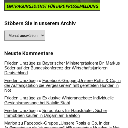
Stöbern Sie in unserem Archiv
Stöbern
Sie
in
unserem
Archiv
Neuste Kommentare
Frieden Umzüge
zu
Bayerischer Ministerpräsident Dr. Markus
Söder auf der Bundeskonferenz der Wirtschaftsjunioren
Deutschland
Frieden Umzüge
zu
Facebook-Gruppe „Unsere Rottis & Co, in
der Auffangstation die Vergessenen“ hilft geretteten Hunden in
Not
Frieden Umzüge
zu
Exklusive Winterangebote: Individuelle
Gesichtsmassage bei Natalie Stahl
Frieden Umzüge
zu
Sprachkurs für Hauskäufer: Sicher
Immobilien kaufen in Ungarn am Balaton
Marion
zu
Facebook-Gruppe „Unsere Rottis & Co, in der
Auffangstation die Vergessenen“ hilft geretteten Hunden in Not