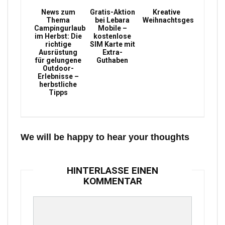
News zum
Gratis-Aktion
Kreative
Thema
bei Lebara
Weihnachtsgeschenke
Campingurlaub
Mobile –
im Herbst: Die
kostenlose
richtige
SIM Karte mit
Ausrüstung
Extra-
für gelungene
Guthaben
Outdoor-
Erlebnisse –
herbstliche
Tipps
We will be happy to hear your thoughts
HINTERLASSE EINEN
KOMMENTAR