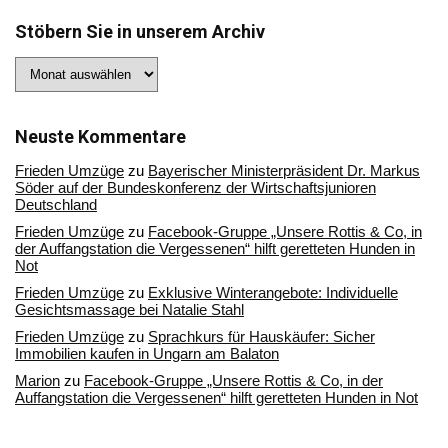
Stöbern Sie in unserem Archiv
Stöbern
Sie
in
unserem
Archiv
Neuste Kommentare
Frieden Umzüge
zu
Bayerischer Ministerpräsident Dr. Markus
Söder auf der Bundeskonferenz der Wirtschaftsjunioren
Deutschland
Frieden Umzüge
zu
Facebook-Gruppe „Unsere Rottis & Co, in
der Auffangstation die Vergessenen“ hilft geretteten Hunden in
Not
Frieden Umzüge
zu
Exklusive Winterangebote: Individuelle
Gesichtsmassage bei Natalie Stahl
Frieden Umzüge
zu
Sprachkurs für Hauskäufer: Sicher
Immobilien kaufen in Ungarn am Balaton
Marion
zu
Facebook-Gruppe „Unsere Rottis & Co, in der
Auffangstation die Vergessenen“ hilft geretteten Hunden in Not