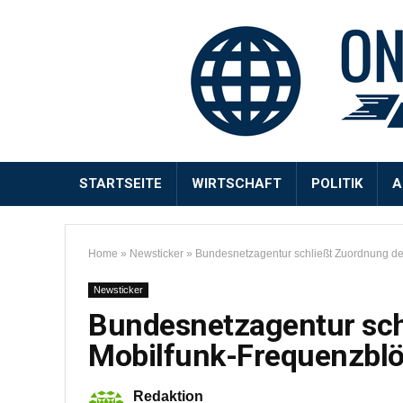
STARTSEITE
WIRTSCHAFT
POLITIK
A
Home
»
Newsticker
»
Bundesnetzagentur schließt Zuordnung de
Newsticker
Bundesnetzagentur sch
Mobilfunk-Frequenzblö
Redaktion