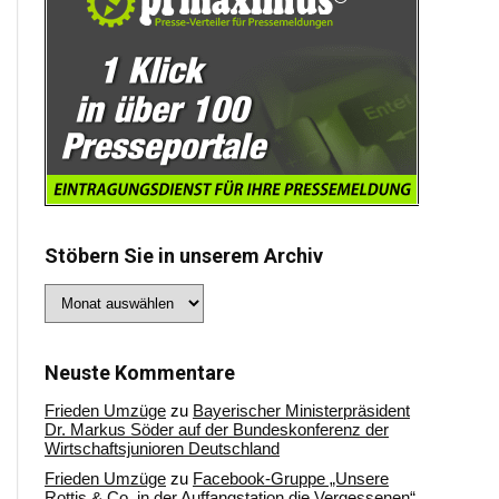
Stöbern Sie in unserem Archiv
Stöbern
Sie
in
unserem
Archiv
Neuste Kommentare
Frieden Umzüge
zu
Bayerischer Ministerpräsident
Dr. Markus Söder auf der Bundeskonferenz der
Wirtschaftsjunioren Deutschland
Frieden Umzüge
zu
Facebook-Gruppe „Unsere
Rottis & Co, in der Auffangstation die Vergessenen“