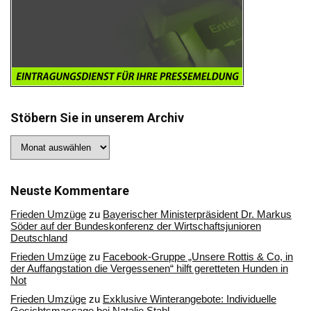
Stöbern Sie in unserem Archiv
Stöbern
Sie
in
unserem
Archiv
Neuste Kommentare
Frieden Umzüge
zu
Bayerischer Ministerpräsident Dr. Markus
Söder auf der Bundeskonferenz der Wirtschaftsjunioren
Deutschland
Frieden Umzüge
zu
Facebook-Gruppe „Unsere Rottis & Co, in
der Auffangstation die Vergessenen“ hilft geretteten Hunden in
Not
Frieden Umzüge
zu
Exklusive Winterangebote: Individuelle
Gesichtsmassage bei Natalie Stahl