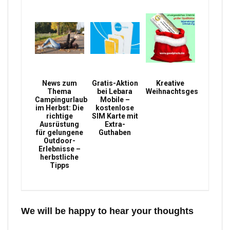
News zum
Gratis-Aktion
Kreative
Thema
bei Lebara
Weihnachtsgeschenke
Campingurlaub
Mobile –
im Herbst: Die
kostenlose
richtige
SIM Karte mit
Ausrüstung
Extra-
für gelungene
Guthaben
Outdoor-
Erlebnisse –
herbstliche
Tipps
We will be happy to hear your thoughts