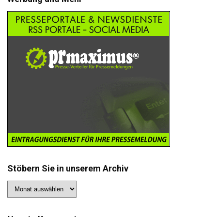
Stöbern Sie in unserem Archiv
Stöbern
Sie
in
unserem