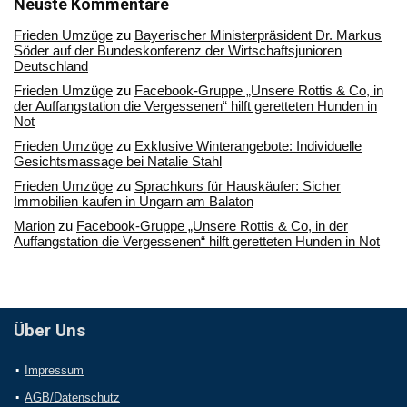
Archiv
Neuste Kommentare
Frieden Umzüge
zu
Bayerischer Ministerpräsident Dr. Markus
Söder auf der Bundeskonferenz der Wirtschaftsjunioren
Deutschland
Frieden Umzüge
zu
Facebook-Gruppe „Unsere Rottis & Co, in
der Auffangstation die Vergessenen“ hilft geretteten Hunden in
Not
Frieden Umzüge
zu
Exklusive Winterangebote: Individuelle
Gesichtsmassage bei Natalie Stahl
Frieden Umzüge
zu
Sprachkurs für Hauskäufer: Sicher
Immobilien kaufen in Ungarn am Balaton
Marion
zu
Facebook-Gruppe „Unsere Rottis & Co, in der
Auffangstation die Vergessenen“ hilft geretteten Hunden in Not
Über Uns
Impressum
AGB/Datenschutz