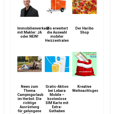
Immobilienverkauf
Qio erweitert
Der Haribo
mit Makler: JA
die Auswahl
Shop
oder NEIN!
mobiler
Heizzentralen
News zum
Gratis-Aktion
Kreative
Thema
bei Lebara
Weihnachtsgeschenke
Campingurlaub
Mobile –
im Herbst: Die
kostenlose
richtige
SIM Karte mit
Ausrüstung
Extra-
für gelungene
Guthaben