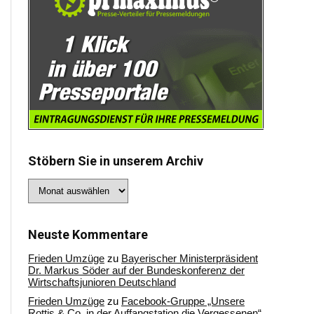
Stöbern Sie in unserem Archiv
Stöbern
Sie
in
unserem
Archiv
Neuste Kommentare
Frieden Umzüge
zu
Bayerischer Ministerpräsident
Dr. Markus Söder auf der Bundeskonferenz der
Wirtschaftsjunioren Deutschland
Frieden Umzüge
zu
Facebook-Gruppe „Unsere
Rottis & Co, in der Auffangstation die Vergessenen“