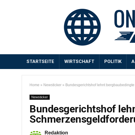
STARTSEITE
WIRTSCHAFT
POLITIK
A
Home
»
Newsticker
»
Bundesgerichtshof lehnt bergbaubedingt
Newsticker
Bundesgerichtshof leh
Schmerzensgeldforder
Redaktion