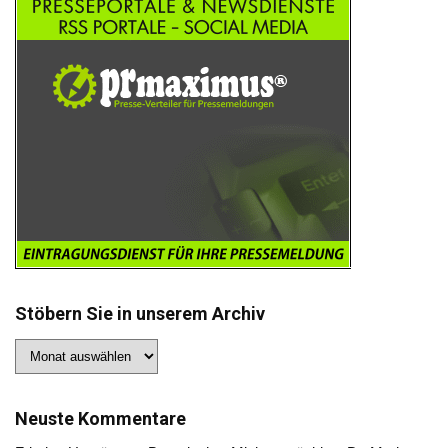
Stöbern Sie in unserem Archiv
Stöbern
Sie
in
unserem
Archiv
Neuste Kommentare