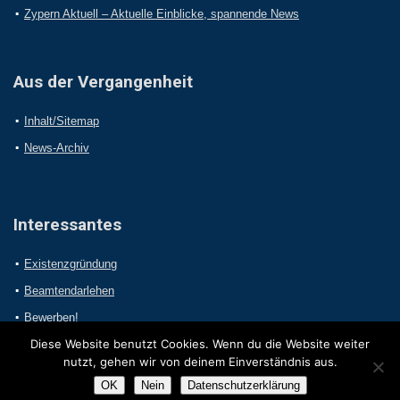
Zypern Aktuell – Aktuelle Einblicke, spannende News
Aus der Vergangenheit
Inhalt/Sitemap
News-Archiv
Interessantes
Existenzgründung
Beamtendarlehen
Bewerben!
Diese Website benutzt Cookies. Wenn du die Website weiter
nutzt, gehen wir von deinem Einverständnis aus.
OK
Nein
Datenschutzerklärung
2017 Online-Presseportal.com. Alle Rechte vorbehalten.