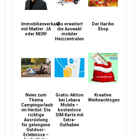
Immobilienverkauf
Qio erweitert
Der Haribo
mit Makler: JA
die Auswahl
Shop
oder NEIN!
mobiler
Heizzentralen
News zum
Gratis-Aktion
Kreative
Thema
bei Lebara
Weihnachtsgeschenke
Campingurlaub
Mobile –
im Herbst: Die
kostenlose
richtige
SIM Karte mit
Ausrüstung
Extra-
für gelungene
Guthaben
Outdoor-
Erlebnisse –