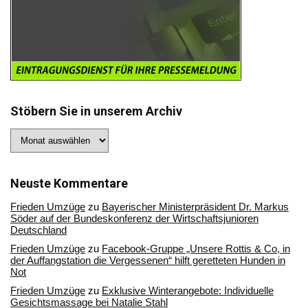
Stöbern Sie in unserem Archiv
Stöbern
Sie
in
unserem
Archiv
Neuste Kommentare
Frieden Umzüge
zu
Bayerischer Ministerpräsident Dr. Markus
Söder auf der Bundeskonferenz der Wirtschaftsjunioren
Deutschland
Frieden Umzüge
zu
Facebook-Gruppe „Unsere Rottis & Co, in
der Auffangstation die Vergessenen“ hilft geretteten Hunden in
Not
Frieden Umzüge
zu
Exklusive Winterangebote: Individuelle
Gesichtsmassage bei Natalie Stahl