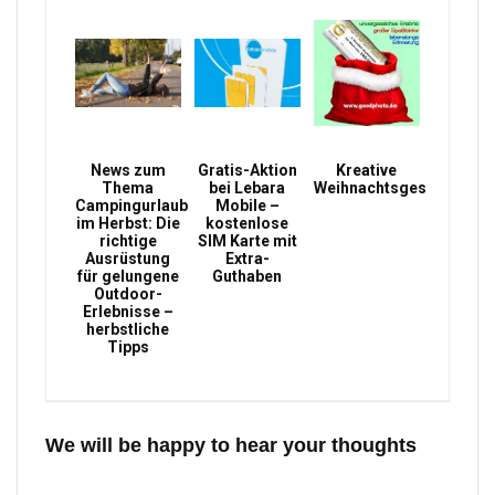
News zum
Gratis-Aktion
Kreative
Thema
bei Lebara
Weihnachtsgeschenke
Campingurlaub
Mobile –
im Herbst: Die
kostenlose
richtige
SIM Karte mit
Ausrüstung
Extra-
für gelungene
Guthaben
Outdoor-
Erlebnisse –
herbstliche
Tipps
We will be happy to hear your thoughts