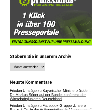
Stöbern Sie in unserem Archiv
Stöbern
Sie
in
unserem
Archiv
Neuste Kommentare
Frieden Umzüge
zu
Bayerischer Ministerpräsident
Dr. Markus Söder auf der Bundeskonferenz der
Wirtschaftsjunioren Deutschland
Frieden Umzüge
zu
Facebook-Gruppe „Unsere
Rottis & Co, in der Auffangstation die Vergessenen“