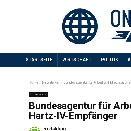
STARTSEITE
WIRTSCHAFT
POLITIK
A
Home
»
Newsticker
»
Bundesagentur für Arbeit will Mietpauscha
Newsticker
Bundesagentur für Arbe
Hartz-IV-Empfänger
Redaktion