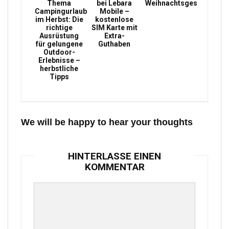
Thema
bei Lebara
Weihnachtsgeschenke
Campingurlaub
Mobile –
im Herbst: Die
kostenlose
richtige
SIM Karte mit
Ausrüstung
Extra-
für gelungene
Guthaben
Outdoor-
Erlebnisse –
herbstliche
Tipps
We will be happy to hear your thoughts
HINTERLASSE EINEN
KOMMENTAR