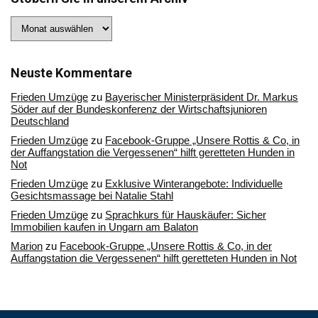
Stöbern
Sie
in
unserem
Archiv
Neuste Kommentare
Frieden Umzüge
zu
Bayerischer Ministerpräsident Dr. Markus
Söder auf der Bundeskonferenz der Wirtschaftsjunioren
Deutschland
Frieden Umzüge
zu
Facebook-Gruppe „Unsere Rottis & Co, in
der Auffangstation die Vergessenen“ hilft geretteten Hunden in
Not
Frieden Umzüge
zu
Exklusive Winterangebote: Individuelle
Gesichtsmassage bei Natalie Stahl
Frieden Umzüge
zu
Sprachkurs für Hauskäufer: Sicher
Immobilien kaufen in Ungarn am Balaton
Marion
zu
Facebook-Gruppe „Unsere Rottis & Co, in der
Auffangstation die Vergessenen“ hilft geretteten Hunden in Not