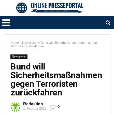
Home
»
Newsticker
»
Bund will Sicherheitsmaßnahmen gegen
Terroristen zurückfahren
Newsticker
Bund will
Sicherheitsmaßnahmen
gegen Terroristen
zurückfahren
Redaktion
0
1. Februar 2011