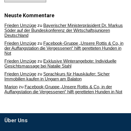
in
unserem
Archiv
Neuste Kommentare
Frieden Umzüge
zu
Bayerischer Ministerpräsident Dr. Markus
Söder auf der Bundeskonferenz der Wirtschaftsjunioren
Deutschland
Frieden Umzüge
zu
Facebook-Gruppe „Unsere Rottis & Co, in
der Auffangstation die Vergessenen“ hilft geretteten Hunden in
Not
Frieden Umzüge
zu
Exklusive Winterangebote: Individuelle
Gesichtsmassage bei Natalie Stahl
Frieden Umzüge
zu
Sprachkurs für Hauskäufer: Sicher
Immobilien kaufen in Ungarn am Balaton
Marion
zu
Facebook-Gruppe „Unsere Rottis & Co, in der
Auffangstation die Vergessenen“ hilft geretteten Hunden in Not
Über Uns