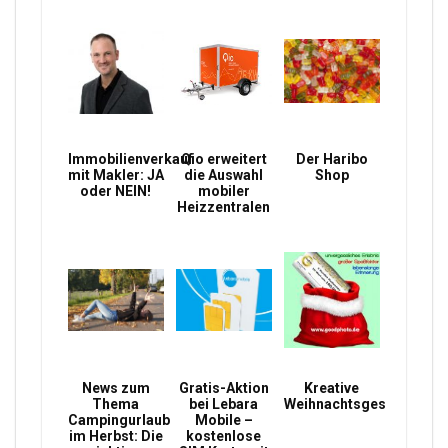
Immobilienverkauf
Qio erweitert
Der Haribo
mit Makler: JA
die Auswahl
Shop
oder NEIN!
mobiler
Heizzentralen
News zum
Gratis-Aktion
Kreative
Thema
bei Lebara
Weihnachtsgeschenke
Campingurlaub
Mobile –
im Herbst: Die
kostenlose