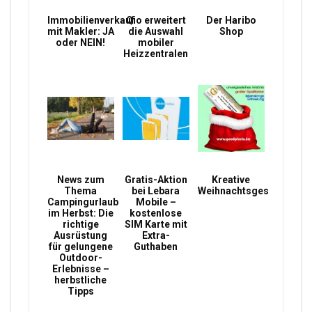
Immobilienverkauf
Qio erweitert
Der Haribo
mit Makler: JA
die Auswahl
Shop
oder NEIN!
mobiler
Heizzentralen
News zum
Gratis-Aktion
Kreative
Thema
bei Lebara
Weihnachtsgeschenke
Campingurlaub
Mobile –
im Herbst: Die
kostenlose
richtige
SIM Karte mit
Ausrüstung
Extra-
für gelungene
Guthaben
Outdoor-
Erlebnisse –
herbstliche
Tipps