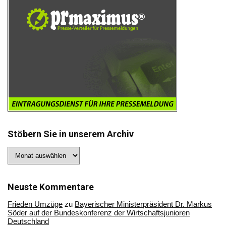
Stöbern Sie in unserem Archiv
Stöbern
Sie
in
unserem
Archiv
Neuste Kommentare
Frieden Umzüge
zu
Bayerischer Ministerpräsident Dr. Markus
Söder auf der Bundeskonferenz der Wirtschaftsjunioren
Deutschland