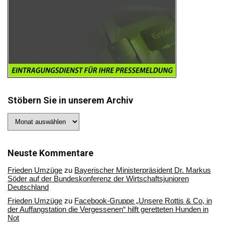
Stöbern Sie in unserem Archiv
Stöbern
Sie
in
unserem
Archiv
Neuste Kommentare
Frieden Umzüge
zu
Bayerischer Ministerpräsident Dr. Markus
Söder auf der Bundeskonferenz der Wirtschaftsjunioren
Deutschland
Frieden Umzüge
zu
Facebook-Gruppe „Unsere Rottis & Co, in
der Auffangstation die Vergessenen“ hilft geretteten Hunden in
Not