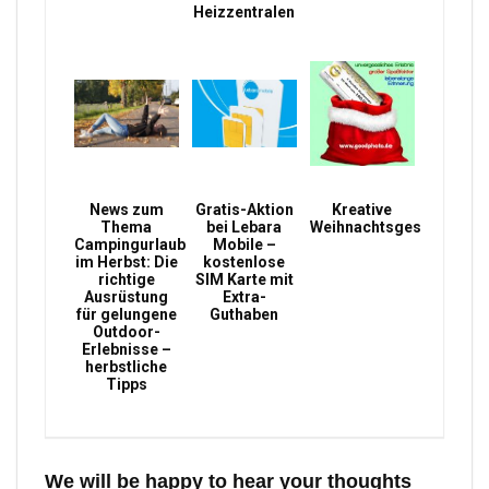
Heizzentralen
News zum
Gratis-Aktion
Kreative
Thema
bei Lebara
Weihnachtsgeschenke
Campingurlaub
Mobile –
im Herbst: Die
kostenlose
richtige
SIM Karte mit
Ausrüstung
Extra-
für gelungene
Guthaben
Outdoor-
Erlebnisse –
herbstliche
Tipps
We will be happy to hear your thoughts