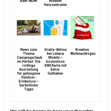
oder NEIN!
mobiler
Heizzentralen
News zum
Gratis-Aktion
Kreative
Thema
bei Lebara
Weihnachtsgeschenke
Campingurlaub
Mobile –
im Herbst: Die
kostenlose
richtige
SIM Karte mit
Ausrüstung
Extra-
für gelungene
Guthaben
Outdoor-
Erlebnisse –
herbstliche
Tipps