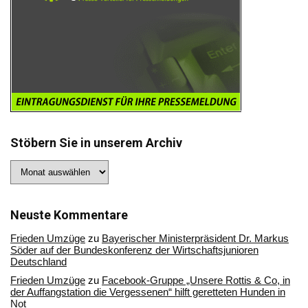
Stöbern Sie in unserem Archiv
Stöbern
Sie
in
unserem
Archiv
Neuste Kommentare
Frieden Umzüge
zu
Bayerischer Ministerpräsident Dr. Markus
Söder auf der Bundeskonferenz der Wirtschaftsjunioren
Deutschland
Frieden Umzüge
zu
Facebook-Gruppe „Unsere Rottis & Co, in
der Auffangstation die Vergessenen“ hilft geretteten Hunden in
Not