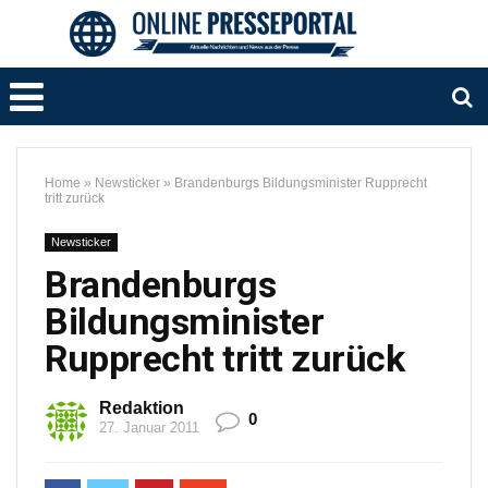
Home
»
Newsticker
»
Brandenburgs Bildungsminister Rupprecht
tritt zurück
Newsticker
Brandenburgs
Bildungsminister
Rupprecht tritt zurück
Redaktion
0
27. Januar 2011