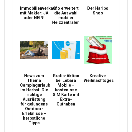
Immobilienverkauf
Qio erweitert
Der Haribo
mit Makler: JA
die Auswahl
Shop
oder NEIN!
mobiler
Heizzentralen
News zum
Gratis-Aktion
Kreative
Thema
bei Lebara
Weihnachtsgeschenke
Campingurlaub
Mobile –
im Herbst: Die
kostenlose
richtige
SIM Karte mit
Ausrüstung
Extra-
für gelungene
Guthaben
Outdoor-
Erlebnisse –
herbstliche
Tipps