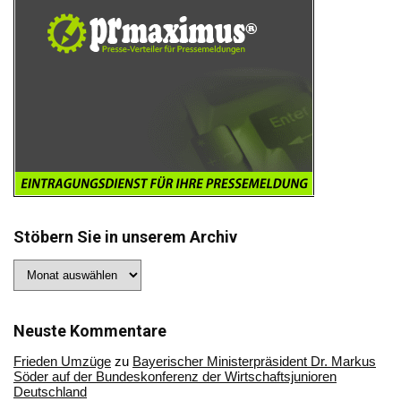
Stöbern Sie in unserem Archiv
Stöbern
Sie
in
unserem
Archiv
Neuste Kommentare
Frieden Umzüge
zu
Bayerischer Ministerpräsident Dr. Markus
Söder auf der Bundeskonferenz der Wirtschaftsjunioren
Deutschland