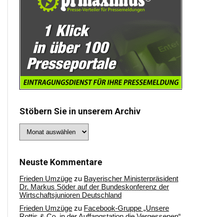
Stöbern Sie in unserem Archiv
Stöbern
Sie
in
unserem
Archiv
Neuste Kommentare
Frieden Umzüge
zu
Bayerischer Ministerpräsident
Dr. Markus Söder auf der Bundeskonferenz der
Wirtschaftsjunioren Deutschland
Frieden Umzüge
zu
Facebook-Gruppe „Unsere
Rottis & Co, in der Auffangstation die Vergessenen“