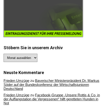
Stöbern Sie in unserem Archiv
Stöbern
Sie
in
unserem
Archiv
Neuste Kommentare
Frieden Umzüge
zu
Bayerischer Ministerpräsident Dr. Markus
Söder auf der Bundeskonferenz der Wirtschaftsjunioren
Deutschland
Frieden Umzüge
zu
Facebook-Gruppe „Unsere Rottis & Co, in
der Auffangstation die Vergessenen“ hilft geretteten Hunden in
Not