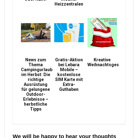
Heizzentralen
News zum
Gratis-Aktion
Kreative
Thema
bei Lebara
Weihnachtsgeschenke
Campingurlaub
Mobile –
im Herbst: Die
kostenlose
richtige
SIM Karte mit
Ausrüstung
Extra-
für gelungene
Guthaben
Outdoor-
Erlebnisse –
herbstliche
Tipps
We will be happy to hear your thoughts