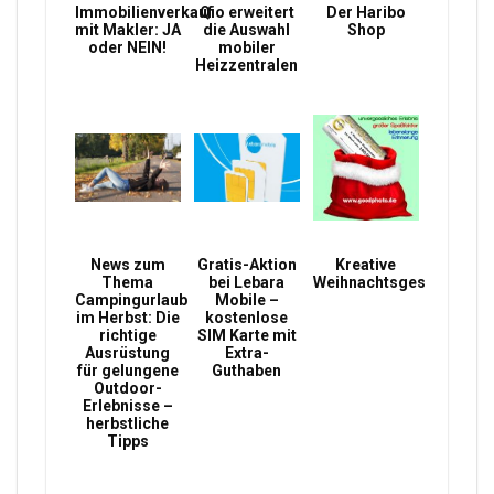
Immobilienverkauf
Qio erweitert
Der Haribo
mit Makler: JA
die Auswahl
Shop
oder NEIN!
mobiler
Heizzentralen
News zum
Gratis-Aktion
Kreative
Thema
bei Lebara
Weihnachtsgeschenke
Campingurlaub
Mobile –
im Herbst: Die
kostenlose
richtige
SIM Karte mit
Ausrüstung
Extra-
für gelungene
Guthaben
Outdoor-
Erlebnisse –
herbstliche
Tipps