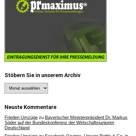
Stöbern Sie in unserem Archiv
Stöbern
Sie
in
unserem
Archiv
Neuste Kommentare
Frieden Umzüge
zu
Bayerischer Ministerpräsident Dr. Markus
Söder auf der Bundeskonferenz der Wirtschaftsjunioren
Deutschland
Frieden Umzüge
zu
Facebook-Gruppe „Unsere Rottis & Co, in