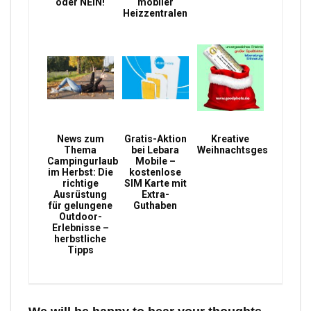
oder NEIN!
mobiler
Heizzentralen
News zum
Gratis-Aktion
Kreative
Thema
bei Lebara
Weihnachtsgeschenke
Campingurlaub
Mobile –
im Herbst: Die
kostenlose
richtige
SIM Karte mit
Ausrüstung
Extra-
für gelungene
Guthaben
Outdoor-
Erlebnisse –
herbstliche
Tipps