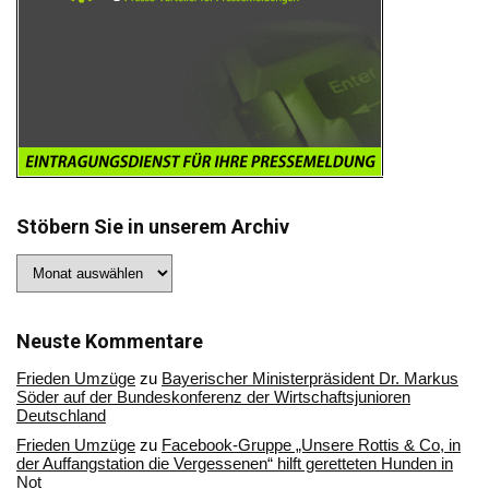
Stöbern Sie in unserem Archiv
Stöbern
Sie
in
unserem
Archiv
Neuste Kommentare
Frieden Umzüge
zu
Bayerischer Ministerpräsident Dr. Markus
Söder auf der Bundeskonferenz der Wirtschaftsjunioren
Deutschland
Frieden Umzüge
zu
Facebook-Gruppe „Unsere Rottis & Co, in
der Auffangstation die Vergessenen“ hilft geretteten Hunden in
Not