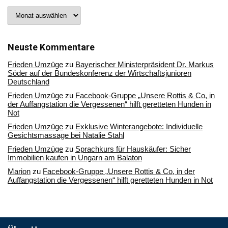
Stöbern
Sie
in
unserem
Archiv
Neuste Kommentare
Frieden Umzüge
zu
Bayerischer Ministerpräsident Dr. Markus
Söder auf der Bundeskonferenz der Wirtschaftsjunioren
Deutschland
Frieden Umzüge
zu
Facebook-Gruppe „Unsere Rottis & Co, in
der Auffangstation die Vergessenen“ hilft geretteten Hunden in
Not
Frieden Umzüge
zu
Exklusive Winterangebote: Individuelle
Gesichtsmassage bei Natalie Stahl
Frieden Umzüge
zu
Sprachkurs für Hauskäufer: Sicher
Immobilien kaufen in Ungarn am Balaton
Marion
zu
Facebook-Gruppe „Unsere Rottis & Co, in der
Auffangstation die Vergessenen“ hilft geretteten Hunden in Not