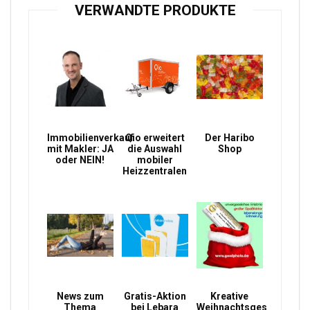
VERWANDTE PRODUKTE
Immobilienverkauf
Qio erweitert
Der Haribo
mit Makler: JA
die Auswahl
Shop
oder NEIN!
mobiler
Heizzentralen
News zum
Gratis-Aktion
Kreative
Thema
bei Lebara
Weihnachtsgeschenke