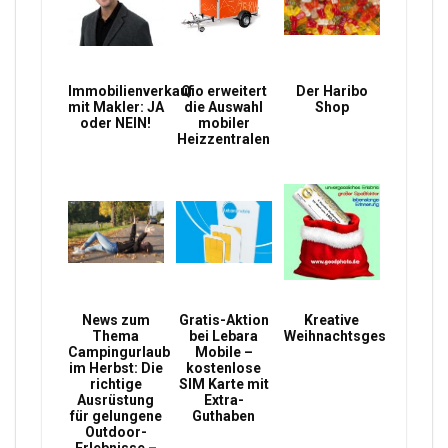
Immobilienverkauf
Qio erweitert
Der Haribo
mit Makler: JA
die Auswahl
Shop
oder NEIN!
mobiler
Heizzentralen
News zum
Gratis-Aktion
Kreative
Thema
bei Lebara
Weihnachtsgeschenke
Campingurlaub
Mobile –
im Herbst: Die
kostenlose
richtige
SIM Karte mit
Ausrüstung
Extra-
für gelungene
Guthaben
Outdoor-