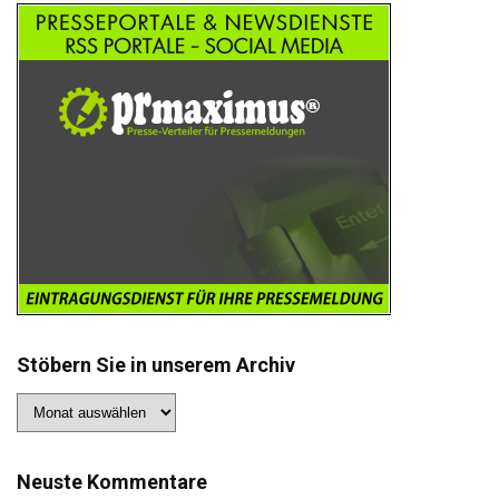
Stöbern Sie in unserem Archiv
Stöbern
Sie
in
unserem
Archiv
Neuste Kommentare