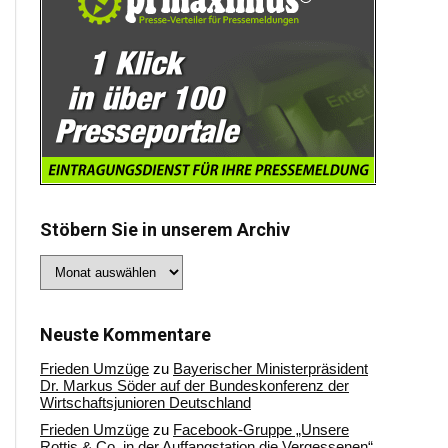
Stöbern Sie in unserem Archiv
Stöbern
Sie
in
unserem
Archiv
Neuste Kommentare
Frieden Umzüge
zu
Bayerischer Ministerpräsident
Dr. Markus Söder auf der Bundeskonferenz der
Wirtschaftsjunioren Deutschland
Frieden Umzüge
zu
Facebook-Gruppe „Unsere
Rottis & Co, in der Auffangstation die Vergessenen“