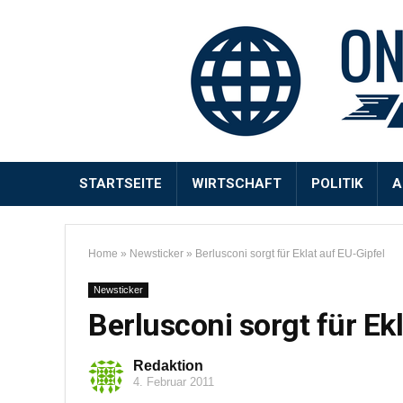
STARTSEITE
WIRTSCHAFT
POLITIK
A
Home
»
Newsticker
»
Berlusconi sorgt für Eklat auf EU-Gipfel
Newsticker
Berlusconi sorgt für Ek
Redaktion
4. Februar 2011