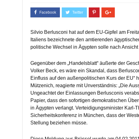
Silvio Berlusconi hat auf dem EU-Gipfel am Freita
Italiens bezeichnete den amtierenden ägyptisch
politische Wechsel in Ägypten solle nach Ansich
Gegenüber dem „Handelsblatt“ äußerte der Gesch
Volker Beck, es wäre ein Skandal, dass Berlusco
Einfluss auf den außenpolitischen Kurs der EU“ 
Mützenich, reagierte mit Unverständnis: „Die Auss
Ungeachtet der Einlassungen Berlusconis verabs
Papier, dass den sofortigen demokratischen Über
in Ägypten verlangt. Verteidigungsminister Kar
Sicherheitskonferenz in München, dass der West
Stellung beziehen müsse.
Diese Meldung aus Brüssel wurde am 04.02.2011