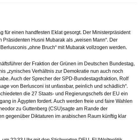
g für einen handfesten Eklat gesorgt. Der Ministerpräsident
en Präsidenten Husni Mubarak als „weisen Mann“. Der
t Berlusconis „ohne Bruch“ mit Mubarak vollzogen werden.
äftsführer der Fraktion der Grünen im Deutschen Bundestag,
nis „zynisches Verhältnis zur Demokratie nun auch noch
habe. Auch der Sprecher der SPD-Bundestagsfraktion, Rolf
age von Berlusconi ist unfassbar, peinlich und schädlich“.
chiedeten die 27 Staats- und Regierungschefs der EU ein
gang in Ägypten fordert. Auch werden freie und faire Wahlen
l-Theodor zu Guttenberg (CSU)sagte am Rande der
en gegenüber Diktaturen im arabischen Raum künftig klar
 um 22:33 Uhr mit den Stichworten DEU, EUWeltpolitik