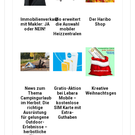
Immobilienverkauf
Qio erweitert
Der Haribo
mit Makler: JA
die Auswahl
Shop
oder NEIN!
mobiler
Heizzentralen
News zum
Gratis-Aktion
Kreative
Thema
bei Lebara
Weihnachtsgeschenke
Campingurlaub
Mobile –
im Herbst: Die
kostenlose
richtige
SIM Karte mit
Ausrüstung
Extra-
für gelungene
Guthaben
Outdoor-
Erlebnisse –
herbstliche