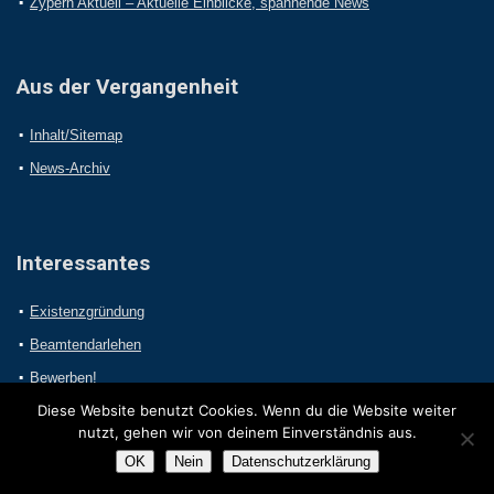
Zypern Aktuell – Aktuelle Einblicke, spannende News
Aus der Vergangenheit
Inhalt/Sitemap
News-Archiv
Interessantes
Existenzgründung
Beamtendarlehen
Bewerben!
Diese Website benutzt Cookies. Wenn du die Website weiter
nutzt, gehen wir von deinem Einverständnis aus.
OK
Nein
Datenschutzerklärung
2017 Online-Presseportal.com. Alle Rechte vorbehalten.