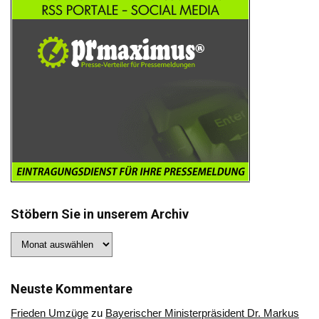
Stöbern Sie in unserem Archiv
Stöbern
Sie
in
unserem
Archiv
Neuste Kommentare
Frieden Umzüge
zu
Bayerischer Ministerpräsident Dr. Markus