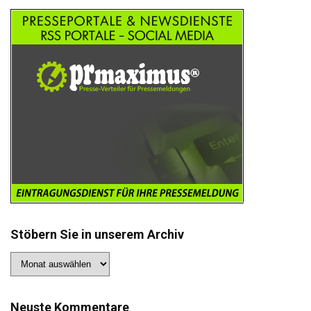
Stöbern Sie in unserem Archiv
Stöbern
Sie
in
unserem
Archiv
Neuste Kommentare