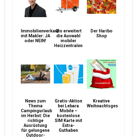
Immobilienverkauf
Qio erweitert
Der Haribo
mit Makler: JA
die Auswahl
Shop
oder NEIN!
mobiler
Heizzentralen
News zum
Gratis-Aktion
Kreative
Thema
bei Lebara
Weihnachtsgeschenke
Campingurlaub
Mobile –
im Herbst: Die
kostenlose
richtige
SIM Karte mit
Ausrüstung
Extra-
für gelungene
Guthaben
Outdoor-