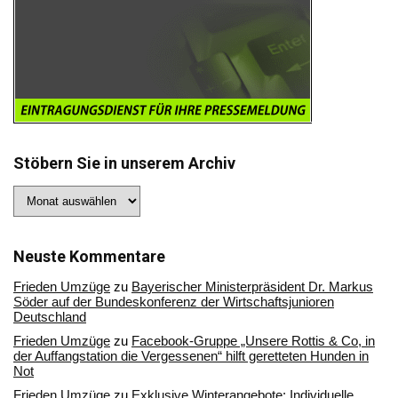
Stöbern Sie in unserem Archiv
Stöbern
Sie
in
unserem
Archiv
Neuste Kommentare
Frieden Umzüge
zu
Bayerischer Ministerpräsident Dr. Markus
Söder auf der Bundeskonferenz der Wirtschaftsjunioren
Deutschland
Frieden Umzüge
zu
Facebook-Gruppe „Unsere Rottis & Co, in
der Auffangstation die Vergessenen“ hilft geretteten Hunden in
Not
Frieden Umzüge
zu
Exklusive Winterangebote: Individuelle