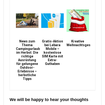
News zum
Gratis-Aktion
Kreative
Thema
bei Lebara
Weihnachtsgeschenke
Campingurlaub
Mobile –
im Herbst: Die
kostenlose
richtige
SIM Karte mit
Ausrüstung
Extra-
für gelungene
Guthaben
Outdoor-
Erlebnisse –
herbstliche
Tipps
We will be happy to hear your thoughts