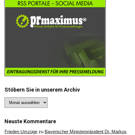
Stöbern Sie in unserem Archiv
Stöbern
Sie
in
unserem
Archiv
Neuste Kommentare
Frieden Umzüge
zu
Bayerischer Ministerpräsident Dr. Markus