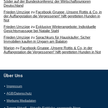
Söder auf der Bundeskonferenz der Wirtschaftsjunioren
Deutschland
Frieden Umzüge
zu
Facebook-Gruppe „Unsere Rottis & Co, in
der Auffangstation die Vergessenen“ hilft geretteten Hunden in
Not
Frieden Umzüge
zu
Exklusive Winterangebote: Individuelle
Gesichtsmassage bei Natalie Stahl
Frieden Umzüge
zu
Sprachkurs für Hauskäufer: Sicher
Immobilien kaufen in Ungarn am Balaton
Marion
zu
Facebook-Gruppe „Unsere Rottis & Co, in der
Auffangstation die Vergessenen“ hilft geretteten Hunden in Not
Über Uns
Impressum
AGB/Datenschutz
Werbung Mediadaten
Zypern Aktuell – Aktuelle Einblicke, spannende News