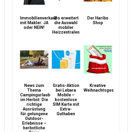
Immobilienverkauf
Qio erweitert
Der Haribo
mit Makler: JA
die Auswahl
Shop
oder NEIN!
mobiler
Heizzentralen
News zum
Gratis-Aktion
Kreative
Thema
bei Lebara
Weihnachtsgeschenke
Campingurlaub
Mobile –
im Herbst: Die
kostenlose
richtige
SIM Karte mit
Ausrüstung
Extra-
für gelungene
Guthaben
Outdoor-
Erlebnisse –
herbstliche