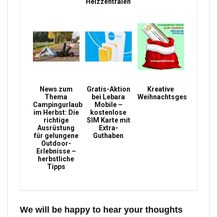
Heizzentralen
News zum
Gratis-Aktion
Kreative
Thema
bei Lebara
Weihnachtsgeschenke
Campingurlaub
Mobile –
im Herbst: Die
kostenlose
richtige
SIM Karte mit
Ausrüstung
Extra-
für gelungene
Guthaben
Outdoor-
Erlebnisse –
herbstliche
Tipps
We will be happy to hear your thoughts