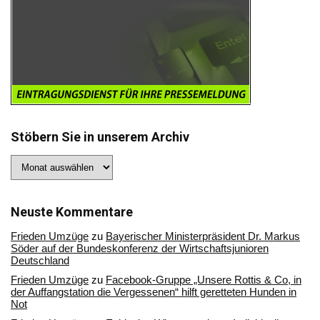
Stöbern Sie in unserem Archiv
Stöbern
Sie
in
unserem
Archiv
Neuste Kommentare
Frieden Umzüge
zu
Bayerischer Ministerpräsident Dr. Markus
Söder auf der Bundeskonferenz der Wirtschaftsjunioren
Deutschland
Frieden Umzüge
zu
Facebook-Gruppe „Unsere Rottis & Co, in
der Auffangstation die Vergessenen“ hilft geretteten Hunden in
Not