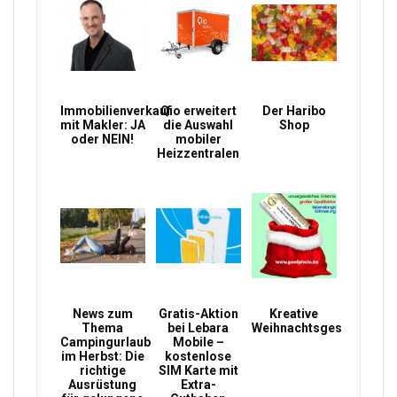
Immobilienverkauf
Qio erweitert
Der Haribo
mit Makler: JA
die Auswahl
Shop
oder NEIN!
mobiler
Heizzentralen
News zum
Gratis-Aktion
Kreative
Thema
bei Lebara
Weihnachtsgeschenke
Campingurlaub
Mobile –
im Herbst: Die
kostenlose
richtige
SIM Karte mit
Ausrüstung
Extra-