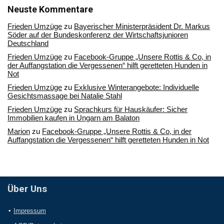
Archiv
Neuste Kommentare
Frieden Umzüge
zu
Bayerischer Ministerpräsident Dr. Markus
Söder auf der Bundeskonferenz der Wirtschaftsjunioren
Deutschland
Frieden Umzüge
zu
Facebook-Gruppe „Unsere Rottis & Co, in
der Auffangstation die Vergessenen“ hilft geretteten Hunden in
Not
Frieden Umzüge
zu
Exklusive Winterangebote: Individuelle
Gesichtsmassage bei Natalie Stahl
Frieden Umzüge
zu
Sprachkurs für Hauskäufer: Sicher
Immobilien kaufen in Ungarn am Balaton
Marion
zu
Facebook-Gruppe „Unsere Rottis & Co, in der
Auffangstation die Vergessenen“ hilft geretteten Hunden in Not
Über Uns
Impressum