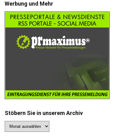
Werbung und Mehr
Stöbern Sie in unserem Archiv
Stöbern
Sie
in
unserem