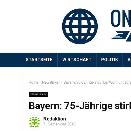
STARTSEITE
WIRTSCHAFT
POLITIK
A
Home
»
Newsticker
»
Bayern: 75-Jährige stirbt bei Wohnungsbr
Newsticker
Bayern: 75-Jährige sti
Redaktion
7. September 2010