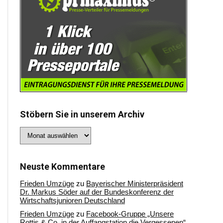
Stöbern Sie in unserem Archiv
Stöbern
Sie
in
unserem
Archiv
Neuste Kommentare
Frieden Umzüge
zu
Bayerischer Ministerpräsident
Dr. Markus Söder auf der Bundeskonferenz der
Wirtschaftsjunioren Deutschland
Frieden Umzüge
zu
Facebook-Gruppe „Unsere
Rottis & Co, in der Auffangstation die Vergessenen“