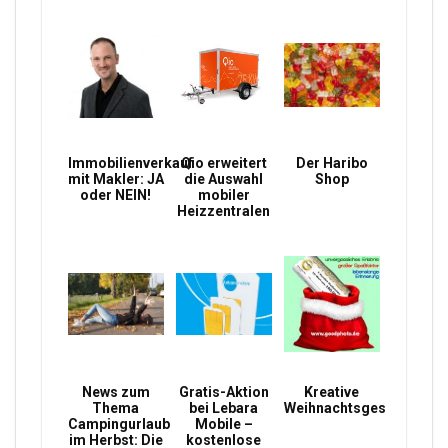
Immobilienverkauf
Qio erweitert
Der Haribo
mit Makler: JA
die Auswahl
Shop
oder NEIN!
mobiler
Heizzentralen
News zum
Gratis-Aktion
Kreative
Thema
bei Lebara
Weihnachtsgeschenke
Campingurlaub
Mobile –
im Herbst: Die
kostenlose