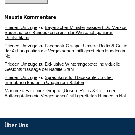
Sie
in
unserem
Archiv
Neuste Kommentare
Frieden Umzüge
zu
Bayerischer Ministerpräsident Dr. Markus
Söder auf der Bundeskonferenz der Wirtschaftsjunioren
Deutschland
Frieden Umzüge
zu
Facebook-Gruppe „Unsere Rottis & Co, in
der Auffangstation die Vergessenen“ hilft geretteten Hunden in
Not
Frieden Umzüge
zu
Exklusive Winterangebote: Individuelle
Gesichtsmassage bei Natalie Stahl
Frieden Umzüge
zu
Sprachkurs für Hauskäufer: Sicher
Immobilien kaufen in Ungarn am Balaton
Marion
zu
Facebook-Gruppe „Unsere Rottis & Co, in der
Auffangstation die Vergessenen“ hilft geretteten Hunden in Not
Über Uns