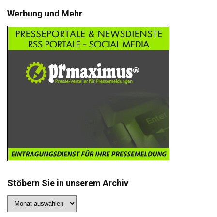
Werbung und Mehr
Stöbern Sie in unserem Archiv
Stöbern
Sie
in