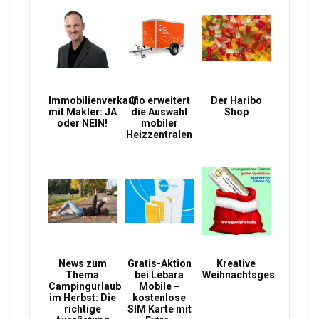
Immobilienverkauf
Qio erweitert
Der Haribo
mit Makler: JA
die Auswahl
Shop
oder NEIN!
mobiler
Heizzentralen
News zum
Gratis-Aktion
Kreative
Thema
bei Lebara
Weihnachtsgeschenke
Campingurlaub
Mobile –
im Herbst: Die
kostenlose
richtige
SIM Karte mit