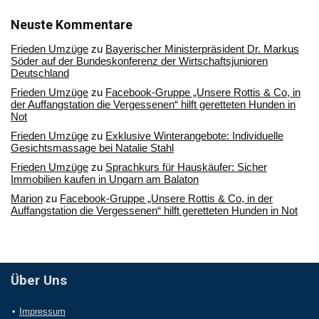
unserem
Archiv
Neuste Kommentare
Frieden Umzüge
zu
Bayerischer Ministerpräsident Dr. Markus
Söder auf der Bundeskonferenz der Wirtschaftsjunioren
Deutschland
Frieden Umzüge
zu
Facebook-Gruppe „Unsere Rottis & Co, in
der Auffangstation die Vergessenen“ hilft geretteten Hunden in
Not
Frieden Umzüge
zu
Exklusive Winterangebote: Individuelle
Gesichtsmassage bei Natalie Stahl
Frieden Umzüge
zu
Sprachkurs für Hauskäufer: Sicher
Immobilien kaufen in Ungarn am Balaton
Marion
zu
Facebook-Gruppe „Unsere Rottis & Co, in der
Auffangstation die Vergessenen“ hilft geretteten Hunden in Not
Über Uns
Impressum