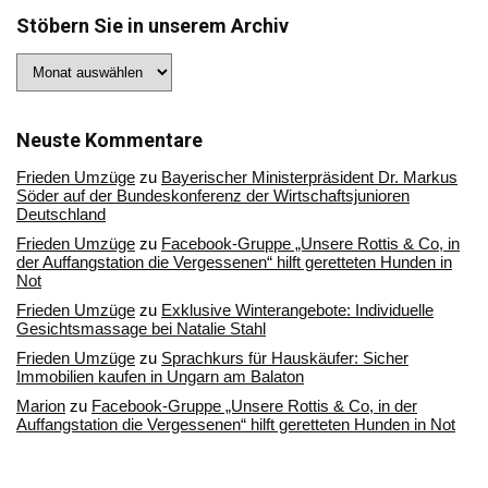
Stöbern Sie in unserem Archiv
Stöbern
Sie
in
unserem
Archiv
Neuste Kommentare
Frieden Umzüge
zu
Bayerischer Ministerpräsident Dr. Markus
Söder auf der Bundeskonferenz der Wirtschaftsjunioren
Deutschland
Frieden Umzüge
zu
Facebook-Gruppe „Unsere Rottis & Co, in
der Auffangstation die Vergessenen“ hilft geretteten Hunden in
Not
Frieden Umzüge
zu
Exklusive Winterangebote: Individuelle
Gesichtsmassage bei Natalie Stahl
Frieden Umzüge
zu
Sprachkurs für Hauskäufer: Sicher
Immobilien kaufen in Ungarn am Balaton
Marion
zu
Facebook-Gruppe „Unsere Rottis & Co, in der
Auffangstation die Vergessenen“ hilft geretteten Hunden in Not