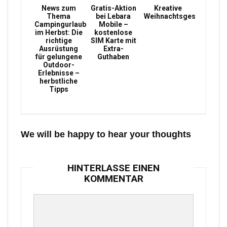
News zum
Gratis-Aktion
Kreative
Thema
bei Lebara
Weihnachtsgeschenke
Campingurlaub
Mobile –
im Herbst: Die
kostenlose
richtige
SIM Karte mit
Ausrüstung
Extra-
für gelungene
Guthaben
Outdoor-
Erlebnisse –
herbstliche
Tipps
We will be happy to hear your thoughts
HINTERLASSE EINEN
KOMMENTAR