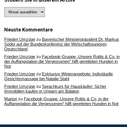
Stöbern
Sie
in
unserem
Archiv
Neuste Kommentare
Frieden Umzüge
zu
Bayerischer Ministerpräsident Dr. Markus
Söder auf der Bundeskonferenz der Wirtschaftsjunioren
Deutschland
Frieden Umzüge
zu
Facebook-Gruppe „Unsere Rottis & Co, in
der Auffangstation die Vergessenen“ hilft geretteten Hunden in
Not
Frieden Umzüge
zu
Exklusive Winterangebote: Individuelle
Gesichtsmassage bei Natalie Stahl
Frieden Umzüge
zu
Sprachkurs für Hauskäufer: Sicher
Immobilien kaufen in Ungarn am Balaton
Marion
zu
Facebook-Gruppe „Unsere Rottis & Co, in der
Auffangstation die Vergessenen“ hilft geretteten Hunden in Not