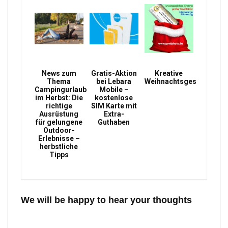
News zum
Gratis-Aktion
Kreative
Thema
bei Lebara
Weihnachtsgeschenke
Campingurlaub
Mobile –
im Herbst: Die
kostenlose
richtige
SIM Karte mit
Ausrüstung
Extra-
für gelungene
Guthaben
Outdoor-
Erlebnisse –
herbstliche
Tipps
We will be happy to hear your thoughts