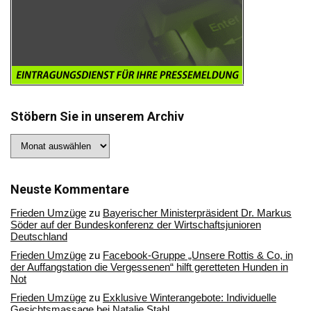
Stöbern Sie in unserem Archiv
Stöbern
Sie
in
unserem
Archiv
Neuste Kommentare
Frieden Umzüge
zu
Bayerischer Ministerpräsident Dr. Markus
Söder auf der Bundeskonferenz der Wirtschaftsjunioren
Deutschland
Frieden Umzüge
zu
Facebook-Gruppe „Unsere Rottis & Co, in
der Auffangstation die Vergessenen“ hilft geretteten Hunden in
Not
Frieden Umzüge
zu
Exklusive Winterangebote: Individuelle
Gesichtsmassage bei Natalie Stahl