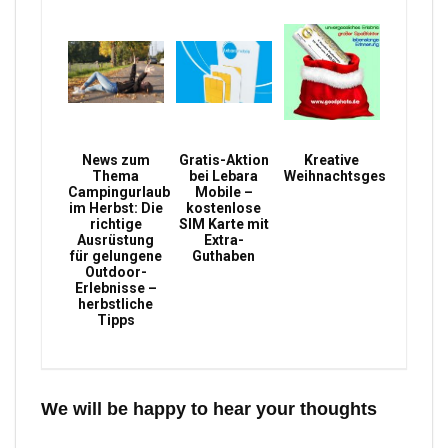
News zum
Gratis-Aktion
Kreative
Thema
bei Lebara
Weihnachtsgeschenke
Campingurlaub
Mobile –
im Herbst: Die
kostenlose
richtige
SIM Karte mit
Ausrüstung
Extra-
für gelungene
Guthaben
Outdoor-
Erlebnisse –
herbstliche
Tipps
We will be happy to hear your thoughts