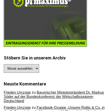
Stöbern Sie in unserem Archiv
Stöbern
Sie
in
unserem
Archiv
Neuste Kommentare
Frieden Umzüge
zu
Bayerischer Ministerpräsident Dr. Markus
Söder auf der Bundeskonferenz der Wirtschaftsjunioren
Deutschland
Frieden Umzüge
zu
Facebook-Gruppe „Unsere Rottis & Co, in