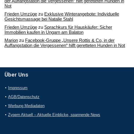
der Auffangstation die Vergessenen“ hilft geretteten Hunden in
Not
Frieden Umzüge
zu
Exklusive Winterangebote: Individuelle
Gesichtsmassage bei Natalie Stahl
Frieden Umzüge
zu
Sprachkurs für Hauskäufer: Sicher
Immobilien kaufen in Ungarn am Balaton
Marion
zu
Facebook-Gruppe „Unsere Rottis & Co, in der
Auffangstation die Vergessenen“ hilft geretteten Hunden in Not
Über Uns
Impressum
AGB/Datenschutz
Werbung Mediadaten
Zypern Aktuell – Aktuelle Einblicke, spannende News