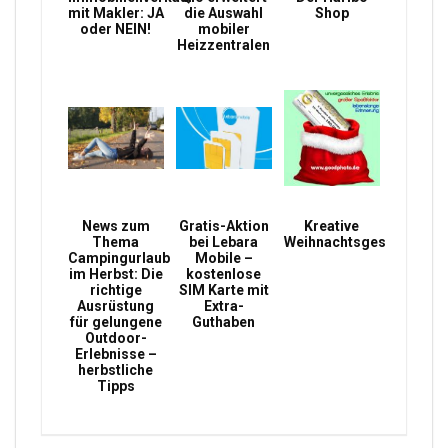
mit Makler: JA
die Auswahl
Shop
oder NEIN!
mobiler
Heizzentralen
News zum
Gratis-Aktion
Kreative
Thema
bei Lebara
Weihnachtsgeschenke
Campingurlaub
Mobile –
im Herbst: Die
kostenlose
richtige
SIM Karte mit
Ausrüstung
Extra-
für gelungene
Guthaben
Outdoor-
Erlebnisse –
herbstliche
Tipps