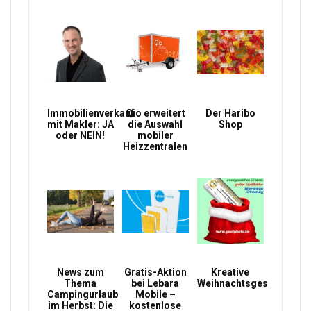
Immobilienverkauf
Qio erweitert
Der Haribo
mit Makler: JA
die Auswahl
Shop
oder NEIN!
mobiler
Heizzentralen
News zum
Gratis-Aktion
Kreative
Thema
bei Lebara
Weihnachtsgeschenke
Campingurlaub
Mobile –
im Herbst: Die
kostenlose