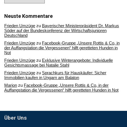
Sie
in
unserem
Archiv
Neuste Kommentare
Frieden Umzüge
zu
Bayerischer Ministerpräsident Dr. Markus
Söder auf der Bundeskonferenz der Wirtschaftsjunioren
Deutschland
Frieden Umzüge
zu
Facebook-Gruppe „Unsere Rottis & Co, in
der Auffangstation die Vergessenen“ hilft geretteten Hunden in
Not
Frieden Umzüge
zu
Exklusive Winterangebote: Individuelle
Gesichtsmassage bei Natalie Stahl
Frieden Umzüge
zu
Sprachkurs für Hauskäufer: Sicher
Immobilien kaufen in Ungarn am Balaton
Marion
zu
Facebook-Gruppe „Unsere Rottis & Co, in der
Auffangstation die Vergessenen“ hilft geretteten Hunden in Not
Über Uns