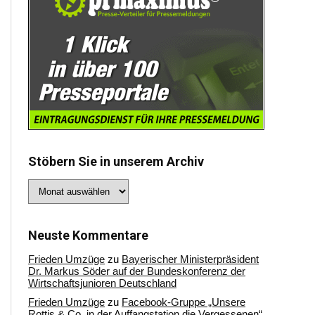
Stöbern Sie in unserem Archiv
Stöbern
Sie
in
unserem
Archiv
Neuste Kommentare
Frieden Umzüge
zu
Bayerischer Ministerpräsident
Dr. Markus Söder auf der Bundeskonferenz der
Wirtschaftsjunioren Deutschland
Frieden Umzüge
zu
Facebook-Gruppe „Unsere
Rottis & Co, in der Auffangstation die Vergessenen“