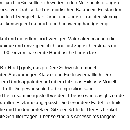
Lynch. »Sie sollte sich weder in den Mittelpunkt drängen,
 kreativer Drahtseilakt der modischen Balance«. Entstanden
 leicht verspielt das Dirndl und andere Trachten stimmig
il konsequent natürlich und hochwertig handgefertigt.
arkeit und die edlen, hochwertigen Materialien machen die
ique und unvergleichlich und löst zugleich erstmals die
ch 100 Prozent passende Handtasche finden lässt.
[B x H x T] groß, das größere Schwesternmodell
en Ausführungen Klassik und Exklusiv erhältlich. Der
rtem Rindnappaleder auf edlem Filz, das Exklusiv-Modell
 Kuh-Fell. Die gewünschte Farbkomposition kann
d frei zusammengestellt werden. Ebenso wird das glitzernde
ählten Filzfarbe angepasst. Die besondere Fädel-Technik
he und für den perfekten Sitz der Schleife. Der Filzhenkel
die Schulter tragen. Ebenso sind als Accessoires längere