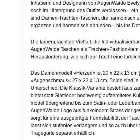
Inhaberin und Designerin von AugenWaide Evelyn 
noch im Hintergrund des Outfits verblassen – ein
sind Damen-Trachten-Taschen, die harmonisch und
ergänzen und harmonisch abrunden – bis ins Deta
Die farbenprächtige Vielfalt, die Individualisierb
AugenWaide Taschen als Trachten-Fashion-Item un
Herausforderung, wie sich zur Tracht eine farbli
Das Damenmodell »Herzerl« ist 20 x 22 x 13 cm 
»Augenschmaus« 27 x 22 x 13 cm. Beide sind in d
Unterschied: Die Klassik-Variante besteht aus za
bietet statt Glattleder hochwertig aufbereitetes
modellübergreifend bis zum Satin- oder Lederban
AugenWaide Logo aus funkelndem Strass der gew
sorgt für eine ausgeprägte Formstabilität der Tasc
lässt sich stufenlos verlängern und so auch über 
Tragegurte separat erhältlich.