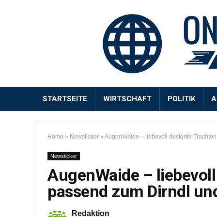
STARTSEITE
WIRTSCHAFT
POLITIK
A
Home
»
Newsticker
»
AugenWaide – liebevoll designte Trachte
Newsticker
AugenWaide – liebevoll
passend zum Dirndl un
Redaktion