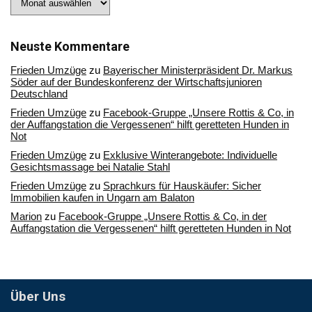
Sie
in
unserem
Archiv
Neuste Kommentare
Frieden Umzüge
zu
Bayerischer Ministerpräsident Dr. Markus
Söder auf der Bundeskonferenz der Wirtschaftsjunioren
Deutschland
Frieden Umzüge
zu
Facebook-Gruppe „Unsere Rottis & Co, in
der Auffangstation die Vergessenen“ hilft geretteten Hunden in
Not
Frieden Umzüge
zu
Exklusive Winterangebote: Individuelle
Gesichtsmassage bei Natalie Stahl
Frieden Umzüge
zu
Sprachkurs für Hauskäufer: Sicher
Immobilien kaufen in Ungarn am Balaton
Marion
zu
Facebook-Gruppe „Unsere Rottis & Co, in der
Auffangstation die Vergessenen“ hilft geretteten Hunden in Not
Über Uns