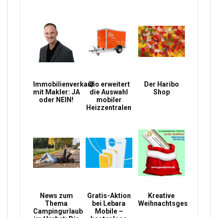
Immobilienverkauf
Qio erweitert
Der Haribo
mit Makler: JA
die Auswahl
Shop
oder NEIN!
mobiler
Heizzentralen
News zum
Gratis-Aktion
Kreative
Thema
bei Lebara
Weihnachtsgeschenke
Campingurlaub
Mobile –