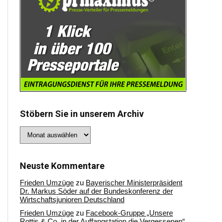
Stöbern Sie in unserem Archiv
Stöbern
Sie
in
unserem
Archiv
Neuste Kommentare
Frieden Umzüge
zu
Bayerischer Ministerpräsident
Dr. Markus Söder auf der Bundeskonferenz der
Wirtschaftsjunioren Deutschland
Frieden Umzüge
zu
Facebook-Gruppe „Unsere
Rottis & Co, in der Auffangstation die Vergessenen“