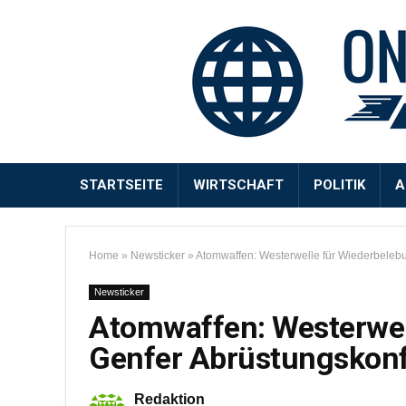
STARTSEITE
WIRTSCHAFT
POLITIK
A
Home
»
Newsticker
»
Atomwaffen: Westerwelle für Wiederbeleb
Newsticker
Atomwaffen: Westerwel
Genfer Abrüstungskon
Redaktion