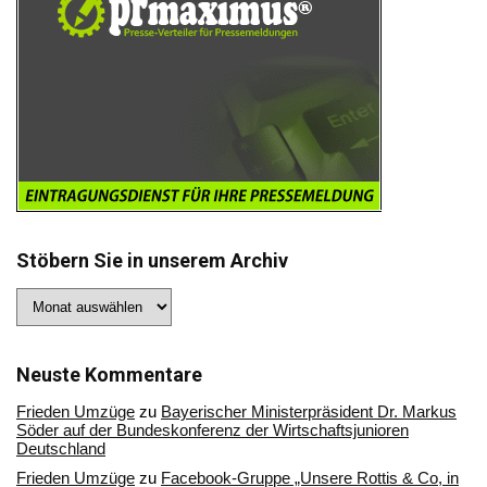
Stöbern Sie in unserem Archiv
Stöbern
Sie
in
unserem
Archiv
Neuste Kommentare
Frieden Umzüge
zu
Bayerischer Ministerpräsident Dr. Markus
Söder auf der Bundeskonferenz der Wirtschaftsjunioren
Deutschland
Frieden Umzüge
zu
Facebook-Gruppe „Unsere Rottis & Co, in