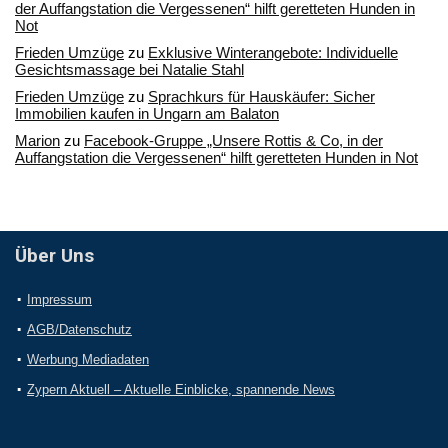
der Auffangstation die Vergessenen“ hilft geretteten Hunden in
Not
Frieden Umzüge
zu
Exklusive Winterangebote: Individuelle
Gesichtsmassage bei Natalie Stahl
Frieden Umzüge
zu
Sprachkurs für Hauskäufer: Sicher
Immobilien kaufen in Ungarn am Balaton
Marion
zu
Facebook-Gruppe „Unsere Rottis & Co, in der
Auffangstation die Vergessenen“ hilft geretteten Hunden in Not
Über Uns
Impressum
AGB/Datenschutz
Werbung Mediadaten
Zypern Aktuell – Aktuelle Einblicke, spannende News