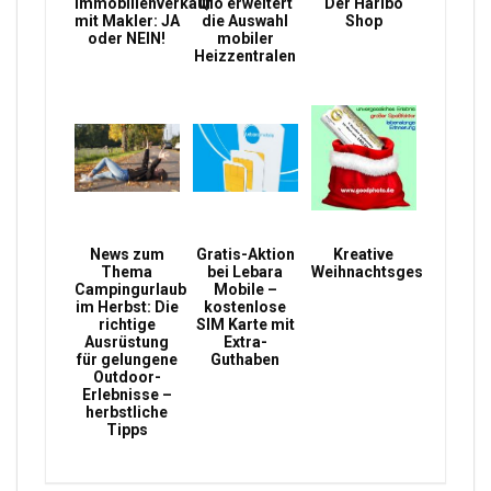
Immobilienverkauf
Qio erweitert
Der Haribo
mit Makler: JA
die Auswahl
Shop
oder NEIN!
mobiler
Heizzentralen
News zum
Gratis-Aktion
Kreative
Thema
bei Lebara
Weihnachtsgeschenke
Campingurlaub
Mobile –
im Herbst: Die
kostenlose
richtige
SIM Karte mit
Ausrüstung
Extra-
für gelungene
Guthaben
Outdoor-
Erlebnisse –
herbstliche
Tipps