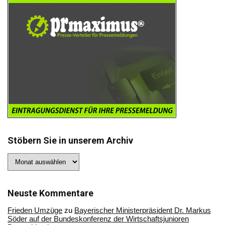
Stöbern Sie in unserem Archiv
Stöbern
Sie
in
unserem
Archiv
Neuste Kommentare
Frieden Umzüge
zu
Bayerischer Ministerpräsident Dr. Markus
Söder auf der Bundeskonferenz der Wirtschaftsjunioren