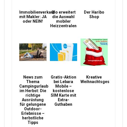
Immobilienverkauf
Qio erweitert
Der Haribo
mit Makler: JA
die Auswahl
Shop
oder NEIN!
mobiler
Heizzentralen
News zum
Gratis-Aktion
Kreative
Thema
bei Lebara
Weihnachtsgeschenke
Campingurlaub
Mobile –
im Herbst: Die
kostenlose
richtige
SIM Karte mit
Ausrüstung
Extra-
für gelungene
Guthaben
Outdoor-
Erlebnisse –
herbstliche
Tipps