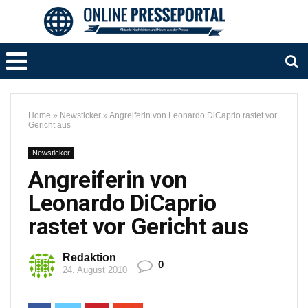
Home
»
Newsticker
»
Angreiferin von Leonardo DiCaprio rastet vor
Gericht aus
Newsticker
Angreiferin von
Leonardo DiCaprio
rastet vor Gericht aus
Redaktion
0
24. August 2010