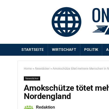
STARTSEITE
WIRTSCHAFT
POLITIK
A
Home
»
Newsticker
»
Amokschütze tötet mehrere Menschen in 
Newsticker
Amokschütze tötet me
Nordengland
Redaktion