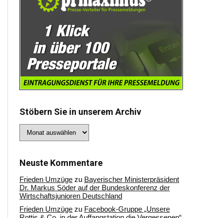
Stöbern Sie in unserem Archiv
Stöbern
Sie
in
unserem
Archiv
Neuste Kommentare
Frieden Umzüge
zu
Bayerischer Ministerpräsident
Dr. Markus Söder auf der Bundeskonferenz der
Wirtschaftsjunioren Deutschland
Frieden Umzüge
zu
Facebook-Gruppe „Unsere
Rottis & Co, in der Auffangstation die Vergessenen“