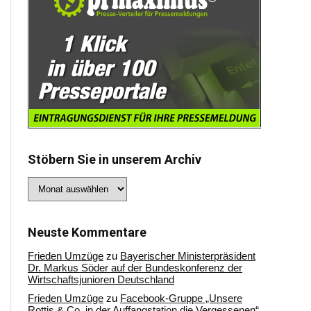
Stöbern Sie in unserem Archiv
Stöbern
Sie
in
unserem
Archiv
Neuste Kommentare
Frieden Umzüge
zu
Bayerischer Ministerpräsident
Dr. Markus Söder auf der Bundeskonferenz der
Wirtschaftsjunioren Deutschland
Frieden Umzüge
zu
Facebook-Gruppe „Unsere
Rottis & Co, in der Auffangstation die Vergessenen“