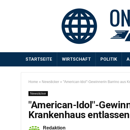
STARTSEITE
WIRTSCHAFT
POLITIK
A
Home
»
Newsticker
»
"American-Idol"-Gewinnerin Barrino aus 
Newsticker
"American-Idol"-Gewinn
Krankenhaus entlassen
Redaktion