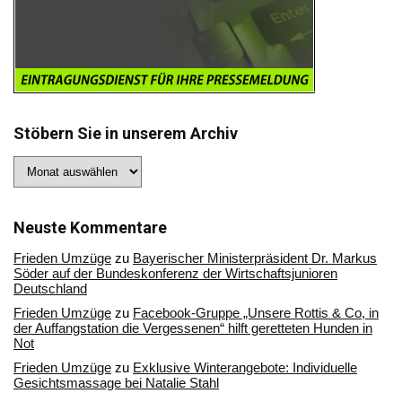
Stöbern Sie in unserem Archiv
Stöbern
Sie
in
unserem
Archiv
Neuste Kommentare
Frieden Umzüge
zu
Bayerischer Ministerpräsident Dr. Markus
Söder auf der Bundeskonferenz der Wirtschaftsjunioren
Deutschland
Frieden Umzüge
zu
Facebook-Gruppe „Unsere Rottis & Co, in
der Auffangstation die Vergessenen“ hilft geretteten Hunden in
Not
Frieden Umzüge
zu
Exklusive Winterangebote: Individuelle
Gesichtsmassage bei Natalie Stahl