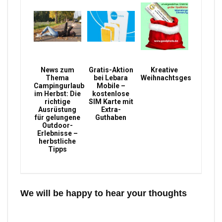
News zum
Gratis-Aktion
Kreative
Thema
bei Lebara
Weihnachtsgeschenke
Campingurlaub
Mobile –
im Herbst: Die
kostenlose
richtige
SIM Karte mit
Ausrüstung
Extra-
für gelungene
Guthaben
Outdoor-
Erlebnisse –
herbstliche
Tipps
We will be happy to hear your thoughts