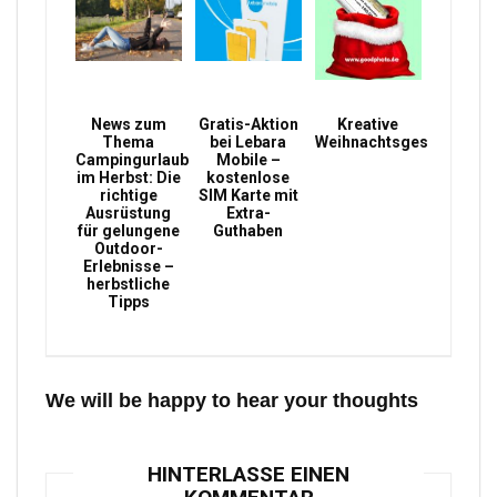
News zum
Gratis-Aktion
Kreative
Thema
bei Lebara
Weihnachtsgeschenke
Campingurlaub
Mobile –
im Herbst: Die
kostenlose
richtige
SIM Karte mit
Ausrüstung
Extra-
für gelungene
Guthaben
Outdoor-
Erlebnisse –
herbstliche
Tipps
We will be happy to hear your thoughts
HINTERLASSE EINEN