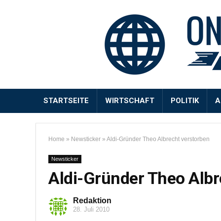
STARTSEITE
WIRTSCHAFT
POLITIK
A
Home
»
Newsticker
»
Aldi-Gründer Theo Albrecht verstorben
Newsticker
Aldi-Gründer Theo Albr
Redaktion
28. Juli 2010