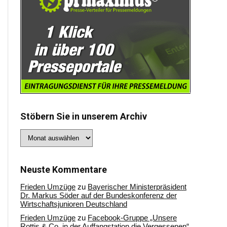
Stöbern Sie in unserem Archiv
Stöbern
Sie
in
unserem
Archiv
Neuste Kommentare
Frieden Umzüge
zu
Bayerischer Ministerpräsident
Dr. Markus Söder auf der Bundeskonferenz der
Wirtschaftsjunioren Deutschland
Frieden Umzüge
zu
Facebook-Gruppe „Unsere
Rottis & Co, in der Auffangstation die Vergessenen“