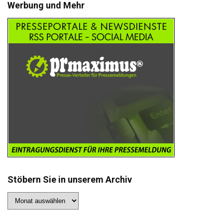
Werbung und Mehr
Stöbern Sie in unserem Archiv
Stöbern
Sie
in
unserem