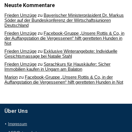
Archiv
Neuste Kommentare
Frieden Umzüge
zu
Bayerischer Ministerpräsident Dr. Markus
Söder auf der Bundeskonferenz der Wirtschaftsjunioren
Deutschland
Frieden Umzüge
zu
Facebook-Gruppe „Unsere Rottis & Co, in
der Auffangstation die Vergessenen“ hilft geretteten Hunden in
Not
Frieden Umzüge
zu
Exklusive Winterangebote: Individuelle
Gesichtsmassage bei Natalie Stahl
Frieden Umzüge
zu
Sprachkurs für Hauskäufer: Sicher
Immobilien kaufen in Ungarn am Balaton
Marion
zu
Facebook-Gruppe „Unsere Rottis & Co, in der
Auffangstation die Vergessenen“ hilft geretteten Hunden in Not
Über Uns
Impressum