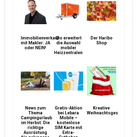
Immobilienverkauf
Qio erweitert
Der Haribo
mit Makler: JA
die Auswahl
Shop
oder NEIN!
mobiler
Heizzentralen
News zum
Gratis-Aktion
Kreative
Thema
bei Lebara
Weihnachtsgeschenke
Campingurlaub
Mobile –
im Herbst: Die
kostenlose
richtige
SIM Karte mit
Ausrüstung
Extra-